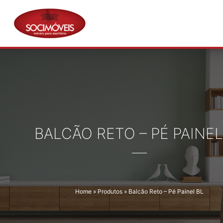
Pular
para
o
conteúdo
BALCÃO RETO – PÉ PAINEL
Home
»
Produtos
»
Balcão Reto – Pé Painel BL