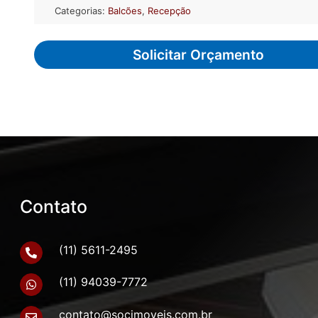
Categorias:
Balcões
,
Recepção
Solicitar Orçamento
Contato
(11) 5611-2495
(11) 94039-7772
contato@socimoveis.com.br