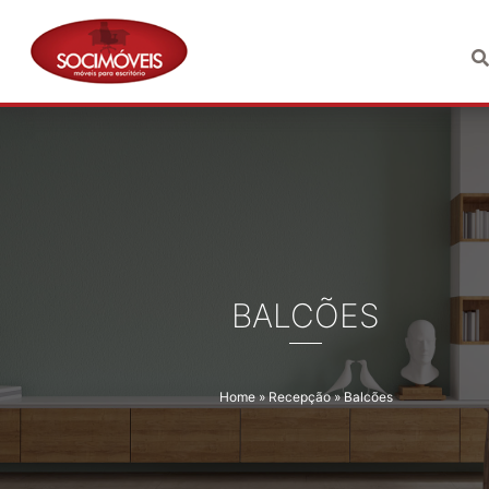
Pular
para
o
conteúdo
BALCÕES
Home
»
Recepção
»
Balcões